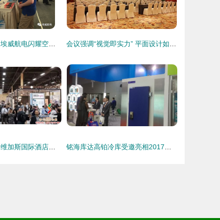
军民融合新篇章 埃威航电闪耀空军装备修理科技对接展
会议强调“视觉即实力” 平面设计如何赋能会议会展供应商脱颖而出
2021年美国拉斯维加斯国际酒店设计展览会（HD Expo）详情指南
铭海库达高铂冷库受邀亮相2017第二十四届广州酒店用品展会 专业与技术并重的平面视觉纪实