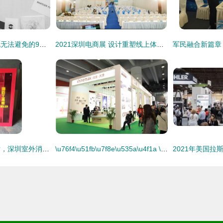
再优秀的设计师，也无法避免的9个平面设计错误
2021深圳电商展 设计重塑线上体验，引领数字视觉浪潮
定做社区微型消防站，深圳室外消防器材柜厂家助力会议会展服务安全升级
\u76f4\u51fb\u7f8e\u535a\u4f1a \u4e4b \u5929\u6d25\u5c1a\u7f8e\u84c4\u52bf\u53d1\u529b \uff1a\u529f\u6548\u841d\u58eb\u8349\u5360\u9886\u62a4\u80a4\u9ad8\u5730\uff0c\u4906\u80bf\u5e73\u9762\u8bbe\u8ba1\u5410\u840c