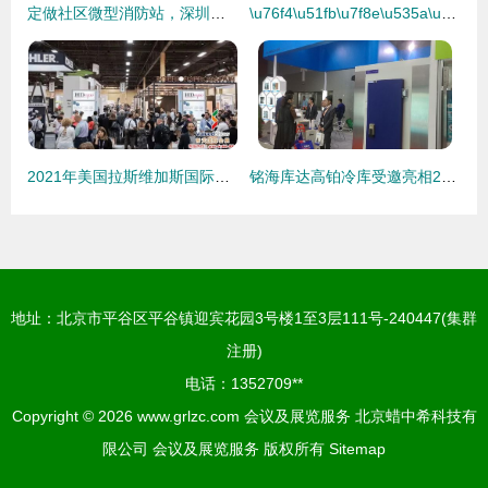
定做社区微型消防站，深圳室外消防器材柜厂家助力会议会展服务安全升级
\u76f4\u51fb\u7f8e\u535a\u4f1a \u4e4b \u5929\u6d25\u5c1a\u7f8e\u84c4\u52bf\u53d1\u529b \uff1a\u529f\u6548\u841d\u58eb\u8349\u5360\u9886\u62a4\u80a4\u9ad8\u5730\uff0c\u4906\u80bf\u5e73\u9762\u8bbe\u8ba1\u5410\u840c
2021年美国拉斯维加斯国际酒店设计展览会（HD Expo）详情指南
铭海库达高铂冷库受邀亮相2017第二十四届广州酒店用品展会 专业与技术并重的平面视觉纪实
地址：北京市平谷区平谷镇迎宾花园3号楼1至3层111号-240447(集群
注册)
电话：1352709**
Copyright © 2026
www.grlzc.com
会议及展览服务
北京蜡中希科技有
限公司
会议及展览服务
版权所有
Sitemap